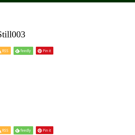
ll003
RSS
feedly
Pin it
RSS
feedly
Pin it