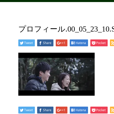
プロフィール.00_05_23_10.Sti
Tweet
Share
+1
Hatena
Pocket
Tweet
Share
+1
Hatena
Pocket