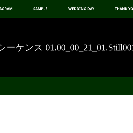
TAGRAM
SAMPLE
WEDDING DAY
THANK Y
シーケンス 01.00_00_21_01.Still00