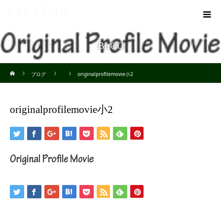
BLOG
ホーム
ブログ
originalprofilemovie小2
originalprofilemovie小2